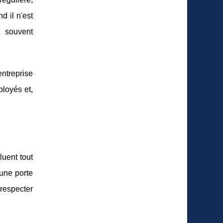
d il n'est
t souvent
ntreprise
ployés et,
luent tout
 une porte
 respecter