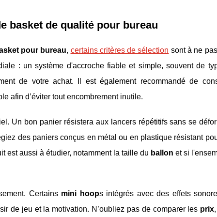
e basket de qualité
pour bureau
basket pour bureau
,
certains critères de sélection
sont à ne pas
mordiale : un système d'accroche fiable et simple, souvent de t
dement de votre achat. Il est également recommandé de cons
le afin d’éviter tout encombrement inutile.
iel. Un bon panier résistera aux lancers répétitifs sans se défo
giez des paniers conçus en métal ou en plastique résistant pou
t est aussi à étudier, notamment la taille du
ballon
et si l'ensem
issement. Certains
mini hoop
s intégrés avec des effets sonor
sir de jeu et la motivation. N’oubliez pas de comparer les
prix