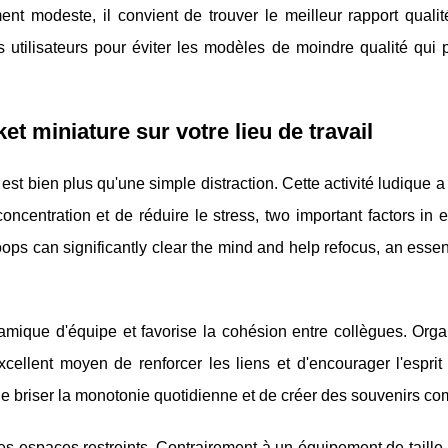
nt modeste, il convient de trouver le meilleur rapport qualit
 utilisateurs pour éviter les modèles de moindre qualité qui 
ket miniature
sur votre lieu de travail
est bien plus qu'une simple distraction. Cette activité ludique a
ncentration et de réduire le stress, two important factors in
oops can significantly clear the mind and help refocus, an essen
mique d'équipe et favorise la cohésion entre collègues. Orga
cellent moyen de renforcer les liens et d'encourager l'esprit
 de briser la monotonie quotidienne et de créer des souvenirs c
s espaces restreints. Contrairement à un équipement de taille 