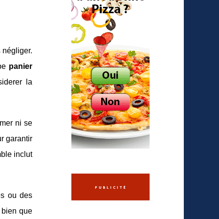
 négliger.
ype
panier
iderer la
rmer ni se
r garantir
ble inclut
es ou des
, bien que