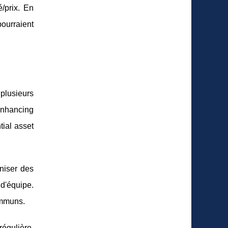
é/prix. En
pourraient
 plusieurs
 enhancing
tial asset
niser des
 d'équipe.
ommuns.
régulière,