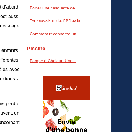
t d’abord,
Porter une casquette de...
 est aussi
Tout savoir sur le CBD et la...
 décalage
Comment reconnaitre un...
Piscine
s
enfants
.
fférentes,
Pompe à Chaleur: Une...
èles avec
ductions à
is perdre
ouvent, un
concernant