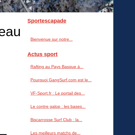
Sportescapade
reau
Bienvenue sur notre...
Actus sport
Rafting au Pays Basque à...
Pourquoi GangSurf.com est le...
VF-Sport.fr : Le portail des...
Le contre galop : les bases...
Biscarrosse Surf Club : la...
Les meilleurs matchs de...