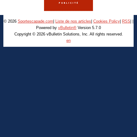
© 2026
Sportescapade.com
|
Liste de nos articles
|
Cookies Policy
|
RSS
|
|
Powered by
vBulletin®
Version 5.7.0
Copyright © 2026 vBulletin Solutions, Inc. All rights reserved.
en