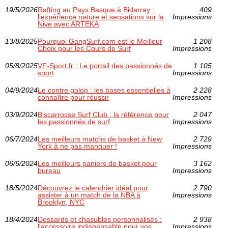
19/5/2026
Rafting au Pays Basque à Bidarray :
409
l’expérience nature et sensations sur la
Impressions
Nive avec ARTEKA
13/8/2025
Pourquoi GangSurf.com est le Meilleur
1 208
Choix pour les Cours de Surf
Impressions
05/8/2025
VF-Sport.fr : Le portail des passionnés de
1 105
sport
Impressions
04/9/2024
Le contre galop : les bases essentielles à
2 228
connaître pour réussir
Impressions
03/9/2024
Biscarrosse Surf Club : la référence pour
2 047
les passionnés de surf
Impressions
06/7/2024
Les meilleurs matchs de basket à New
2 729
York à ne pas manquer !
Impressions
06/6/2024
Les meilleurs paniers de basket pour
3 162
bureau
Impressions
18/5/2024
Découvrez le calendrier idéal pour
2 790
assister à un match de la NBA à
Impressions
Brooklyn, NYC
18/4/2024
Dossards et chasubles personnalisés :
2 938
l'accessoire indispensable pour vos
Impressions