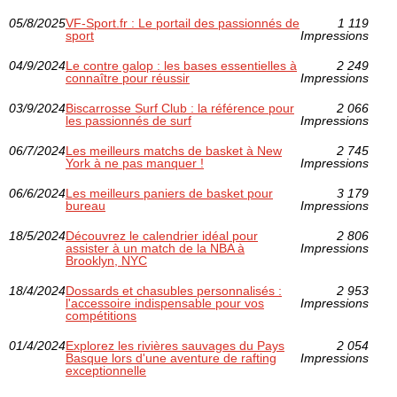
05/8/2025
VF-Sport.fr : Le portail des passionnés de
1 119
sport
Impressions
04/9/2024
Le contre galop : les bases essentielles à
2 249
connaître pour réussir
Impressions
03/9/2024
Biscarrosse Surf Club : la référence pour
2 066
les passionnés de surf
Impressions
06/7/2024
Les meilleurs matchs de basket à New
2 745
York à ne pas manquer !
Impressions
06/6/2024
Les meilleurs paniers de basket pour
3 179
bureau
Impressions
18/5/2024
Découvrez le calendrier idéal pour
2 806
assister à un match de la NBA à
Impressions
Brooklyn, NYC
18/4/2024
Dossards et chasubles personnalisés :
2 953
l'accessoire indispensable pour vos
Impressions
compétitions
01/4/2024
Explorez les rivières sauvages du Pays
2 054
Basque lors d'une aventure de rafting
Impressions
exceptionnelle