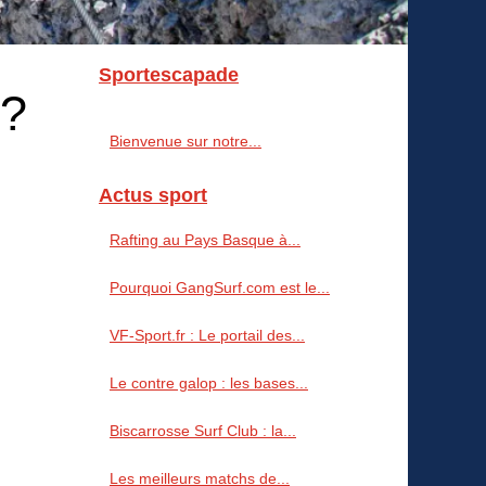
Sportescapade
 ?
Bienvenue sur notre...
Actus sport
Rafting au Pays Basque à...
Pourquoi GangSurf.com est le...
VF-Sport.fr : Le portail des...
Le contre galop : les bases...
Biscarrosse Surf Club : la...
Les meilleurs matchs de...