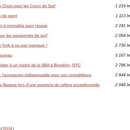
r Choix pour les Cours de Surf
1 216 I
s de sport
1 113 I
es à connaître pour réussir
2 241 I
our les passionnés de surf
2 054 I
w York à ne pas manquer !
2 735 I
 bureau
3 167 I
sister à un match de la NBA à Brooklyn, NYC
2 796 I
 l'accessoire indispensable pour vos compétitions
2 944 I
s Basque lors d'une aventure de rafting exceptionnelle
2 046 I
y
|
RSS
|
|