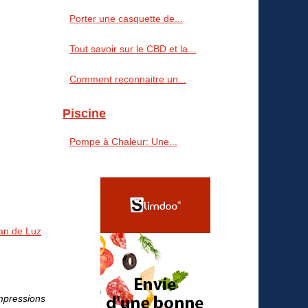
Porter une casquette de...
Tout savoir sur le CBD et la...
Comment reconnaitre un...
Piscine
Pompe à Chaleur: Une...
ean de Luz
mpressions