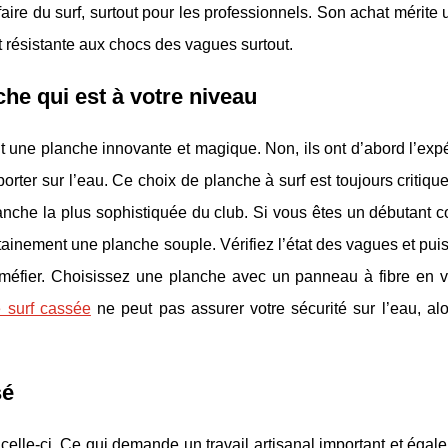
faire du surf, surtout pour les professionnels. Son achat mérite
it résistante aux chocs des vagues surtout.
he qui est à votre niveau
nt une planche innovante et magique. Non, ils ont d’abord l’exp
orter sur l’eau. Ce choix de planche à surf est toujours critiqu
planche la plus sophistiquée du club. Si vous êtes un débutant c
inement une planche souple. Vérifiez l’état des vagues et pui
 méfier. Choisissez une planche avec un panneau à fibre en v
 surf cassée
ne peut pas assurer votre sécurité sur l’eau, al
sé
r celle-ci. Ce qui demande un travail artisanal important et éga