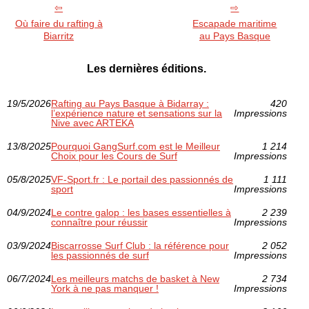
Où faire du rafting à
Escapade maritime
Biarritz
au Pays Basque
Les dernières éditions.
19/5/2026
Rafting au Pays Basque à Bidarray :
420
l’expérience nature et sensations sur la
Impressions
Nive avec ARTEKA
13/8/2025
Pourquoi GangSurf.com est le Meilleur
1 214
Choix pour les Cours de Surf
Impressions
05/8/2025
VF-Sport.fr : Le portail des passionnés de
1 111
sport
Impressions
04/9/2024
Le contre galop : les bases essentielles à
2 239
connaître pour réussir
Impressions
03/9/2024
Biscarrosse Surf Club : la référence pour
2 052
les passionnés de surf
Impressions
06/7/2024
Les meilleurs matchs de basket à New
2 734
York à ne pas manquer !
Impressions