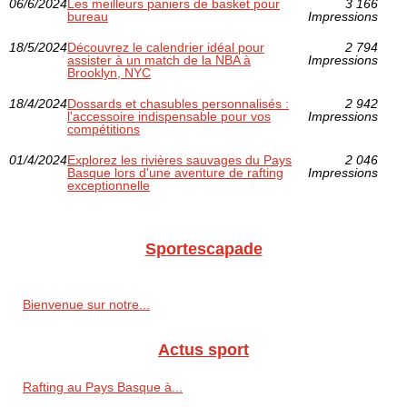
06/6/2024
Les meilleurs paniers de basket pour
3 166
bureau
Impressions
18/5/2024
Découvrez le calendrier idéal pour
2 794
assister à un match de la NBA à
Impressions
Brooklyn, NYC
18/4/2024
Dossards et chasubles personnalisés :
2 942
l'accessoire indispensable pour vos
Impressions
compétitions
01/4/2024
Explorez les rivières sauvages du Pays
2 046
Basque lors d'une aventure de rafting
Impressions
exceptionnelle
Sportescapade
Bienvenue sur notre...
Actus sport
Rafting au Pays Basque à...