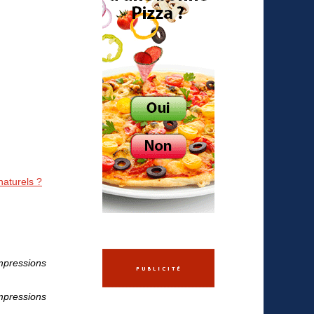
naturels ?
mpressions
mpressions