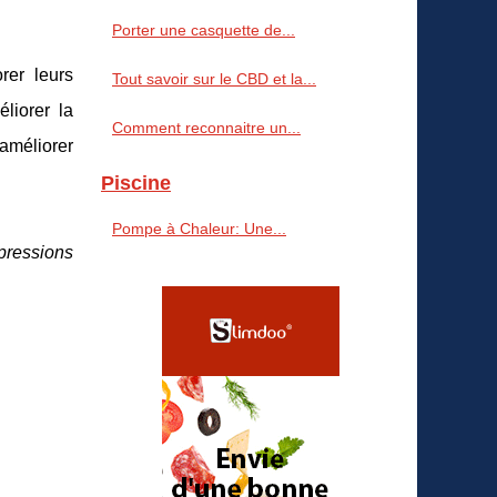
Porter une casquette de...
rer leurs
Tout savoir sur le CBD et la...
liorer la
Comment reconnaitre un...
'améliorer
Piscine
Pompe à Chaleur: Une...
pressions