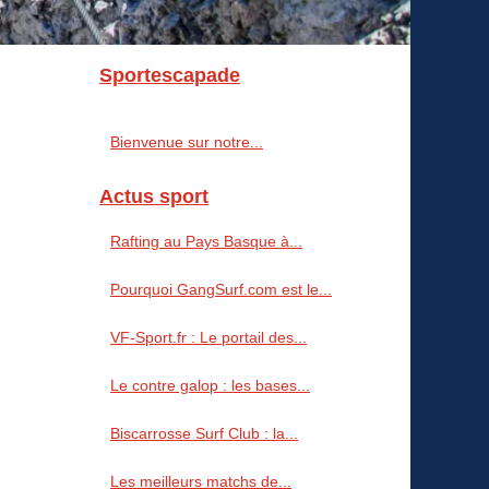
Sportescapade
Bienvenue sur notre...
Actus sport
Rafting au Pays Basque à...
Pourquoi GangSurf.com est le...
VF-Sport.fr : Le portail des...
Le contre galop : les bases...
Biscarrosse Surf Club : la...
Les meilleurs matchs de...