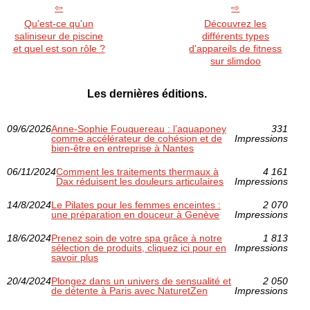
Qu'est-ce qu'un
Découvrez les
saliniseur de piscine
différents types
et quel est son rôle ?
d'appareils de fitness
sur slimdoo
Les dernières éditions.
09/6/2026
Anne‑Sophie Fouquereau : l’aquaponey
331
comme accélérateur de cohésion et de
Impressions
bien‑être en entreprise à Nantes
06/11/2024
Comment les traitements thermaux à
4 161
Dax réduisent les douleurs articulaires
Impressions
14/8/2024
Le Pilates pour les femmes enceintes :
2 070
une préparation en douceur à Genève
Impressions
18/6/2024
Prenez soin de votre spa grâce à notre
1 813
sélection de produits, cliquez ici pour en
Impressions
savoir plus
20/4/2024
Plongez dans un univers de sensualité et
2 050
de détente à Paris avec NaturetZen
Impressions