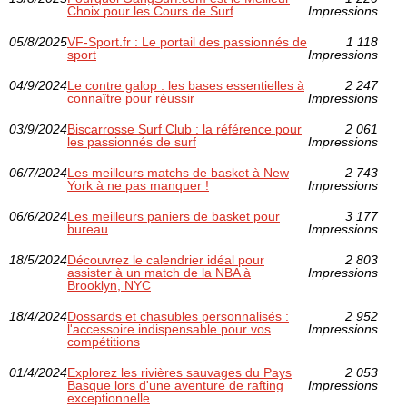
Choix pour les Cours de Surf
Impressions
05/8/2025
VF-Sport.fr : Le portail des passionnés de
1 118
sport
Impressions
04/9/2024
Le contre galop : les bases essentielles à
2 247
connaître pour réussir
Impressions
03/9/2024
Biscarrosse Surf Club : la référence pour
2 061
les passionnés de surf
Impressions
06/7/2024
Les meilleurs matchs de basket à New
2 743
York à ne pas manquer !
Impressions
06/6/2024
Les meilleurs paniers de basket pour
3 177
bureau
Impressions
18/5/2024
Découvrez le calendrier idéal pour
2 803
assister à un match de la NBA à
Impressions
Brooklyn, NYC
18/4/2024
Dossards et chasubles personnalisés :
2 952
l'accessoire indispensable pour vos
Impressions
compétitions
01/4/2024
Explorez les rivières sauvages du Pays
2 053
Basque lors d'une aventure de rafting
Impressions
exceptionnelle